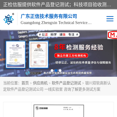
正检信服提供软件产品登记测试；科技项目验收测试；产品确认测试；功能测试；性能测试；安全测试；代码审计测试；漏洞扫描测试；渗透测试；风险评估测试；信息安全等级保护测评；双软认定；实验室建设质量体系建设；软件着作权、软件评测等服务。
广东正信技术服务有限公司
Guangdong Zhengxin Technical Service Co., Ltd
电子政务验收测评
数字信息化验收测评
应用软件系统测试
信息系统漏洞扫描
科技成果鉴定测试
软件产品登记测试
当前位置：
首页
>
供应商机
>
软件产品登记测试
> 银川双软高新认
信息安全风险评估
系统性能效率测试
定软件产品登记测试公司 一线实验室 咨询了解更多测试方案
信息工程项目验收
代码审计渗透测试