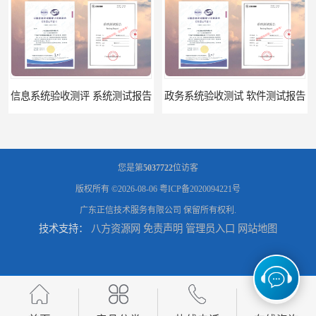
告
政务系统验收测试 软件测试报告
您是第
5037722
位访客
版权所有 ©2026-08-06
粤ICP备2020094221号
广东正信技术服务有限公司
保留所有权利.
技术支持：
八方资源网
免责声明
管理员入口
网站地图
软件系统验收测试？软件验收测评的标准及政策依据？软件验收测评服务内容？
软件确认测试 确认测试报告