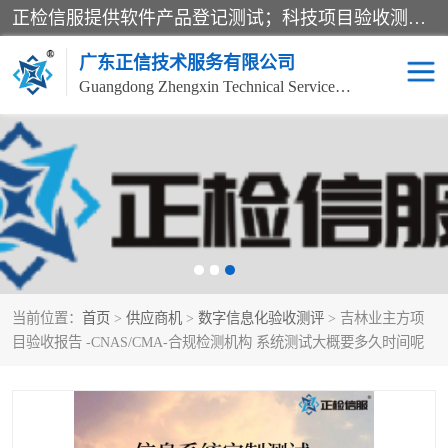
正检信服提供软件产品登记测试；科技项目验收测试；产品确认测试；功能测试；性能测试；安全测试；代码审计测试；漏洞扫描测试；渗透测试；风险评估测试；信息安全等级保护测评；双软认定；实验室建设质量体系建设；软件着作权、软件评测等服务。
广东正信技术服务有限公司
Guangdong Zhengxin Technical Service Co., Ltd
电子政务验收测评
数字信息化验收测评
应用软件系统测试
信息系统漏洞扫描
科技成果鉴定测试
软件产品登记测试
当前位置：
首页
>
供应商机
>
数字信息化验收测评
> 吉林业主方项
信息安全风险评估
系统性能效率测试
目验收报告 -CNAS/CMA-合规检测机构 系统测试大概要多久时间呢
信息工程项目验收
代码审计渗透测试