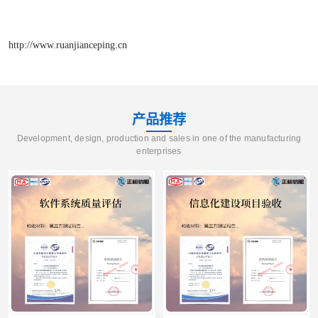
http://www.ruanjianceping.cn
产品推荐
Development, design, production and sales in one of the manufacturing
enterprises