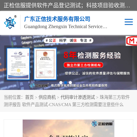
正检信服提供软件产品登记测试；科技项目验收测试；产品确认测试；功能测试；性能测试；安全测试；代码审计测试；漏洞扫描测试；渗透测试；风险评估测试；信息安全等级保护测评；双软认定；实验室建设质量体系建设；软件着作权、软件评测等服务。
广东正信技术服务有限公司
Guangdong Zhengxin Technical Service Co., Ltd
电子政务验收测评
数字信息化验收测评
应用软件系统测试
信息系统漏洞扫描
科技成果鉴定测试
软件产品登记测试
当前位置：
首页
>
供应商机
>
代码审计渗透测试
> 珠海第三方软件
信息安全风险评估
系统性能效率测试
测评报告 软件产品测试-CNAS/CMA 第三方检测需要注意些什么
信息工程项目验收
代码审计渗透测试