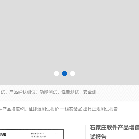
正检信服提供软件产品登记测试；科技项目验收测试；产品确认测试；功能测试；性能测试；安全测试；代码审计测试；漏洞扫描测试；渗透测试；风险评估测试；信息安全等级保护测评；双软认定；实验室建设质量体系建设；软件着作权、软件评测等服务。
软件产品增值税即征即退测试报价 一线实验室 出具正规测试报告
石家庄软件产品增值
试报告