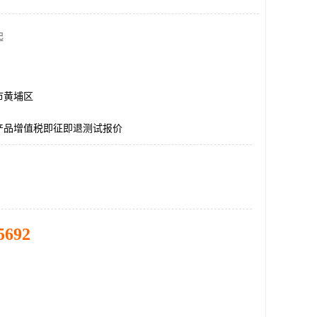
起
市黄埔区
产品增值税即征即退测试报价
5692