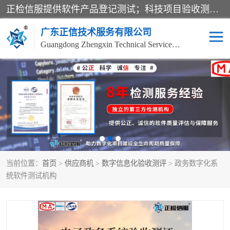
正检信服提供软件产品登记测试；科技项目验收测试；产品确认测试；功能测试；性能测试；安全测试；代码审计测试；漏洞扫描测试；渗透测试；风险评估测试；信息安全等级保护测评；双软认定；实验室建设质量体系建设；软件着作权、软件评测等服务。
广东正信技术服务有限公司
Guangdong Zhengxin Technical Service Co., Ltd
电子政务验收测评
数字信息化验收测评
应用软件系统测试
信息系统漏洞扫描
科技成果鉴定测试
软件产品登记测试
当前位置：
首页
>
供应商机
>
数字信息化验收测评
> 政务数字化系
信息安全风险评估
系统性能效率测试
统软件测试机构
信息工程项目验收
代码审计渗透测试