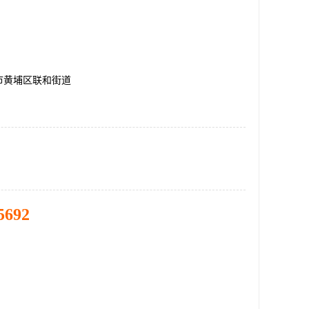
市黄埔区联和街道
5692