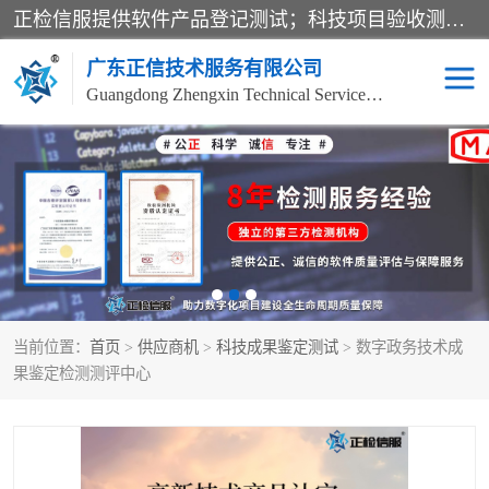
正检信服提供软件产品登记测试；科技项目验收测试；产品确认测试；功能测试；性能测试；安全测试；代码审计测试；漏洞扫描测试；渗透测试；风险评估测试；信息安全等级保护测评；双软认定；实验室建设质量体系建设；软件着作权、软件评测等服务。
广东正信技术服务有限公司
Guangdong Zhengxin Technical Service Co., Ltd
电子政务验收测评
数字信息化验收测评
应用软件系统测试
信息系统漏洞扫描
科技成果鉴定测试
软件产品登记测试
当前位置：
首页
>
供应商机
>
科技成果鉴定测试
> 数字政务技术成
信息安全风险评估
系统性能效率测试
果鉴定检测测评中心
信息工程项目验收
代码审计渗透测试