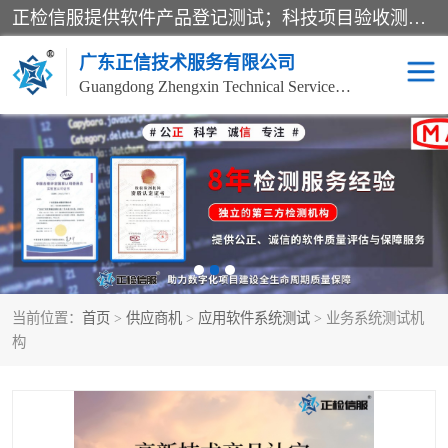
正检信服提供软件产品登记测试；科技项目验收测试；产品确认测试；功能测试；性能测试；安全测试；代码审计测试；漏洞扫描测试；渗透测试；风险评估测试；信息安全等级保护测评；双软认定；实验室建设质量体系建设；软件着作权、软件评测等服务。
广东正信技术服务有限公司
Guangdong Zhengxin Technical Service Co., Ltd
电子政务验收测评
数字信息化验收测评
应用软件系统测试
信息系统漏洞扫描
科技成果鉴定测试
软件产品登记测试
当前位置：
首页
>
供应商机
>
应用软件系统测试
> 业务系统测试机
信息安全风险评估
系统性能效率测试
构
信息工程项目验收
代码审计渗透测试