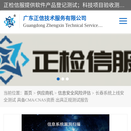
正检信服提供软件产品登记测试；科技项目验收测试；产品确认测试；功能测试；性能测试；安全测试；代码审计测试；漏洞扫描测试；渗透测试；风险评估测试；信息安全等级保护测评；双软认定；实验室建设质量体系建设；软件着作权、软件评测等服务。
广东正信技术服务有限公司
Guangdong Zhengxin Technical Service Co., Ltd
电子政务验收测评
数字信息化验收测评
应用软件系统测试
信息系统漏洞扫描
科技成果鉴定测试
软件产品登记测试
当前位置：
首页
>
供应商机
>
信息安全风险评估
> 长春系统上线安
信息安全风险评估
系统性能效率测试
全测试 具备CMA/CNAS资质 出具正规测试报告
信息工程项目验收
代码审计渗透测试