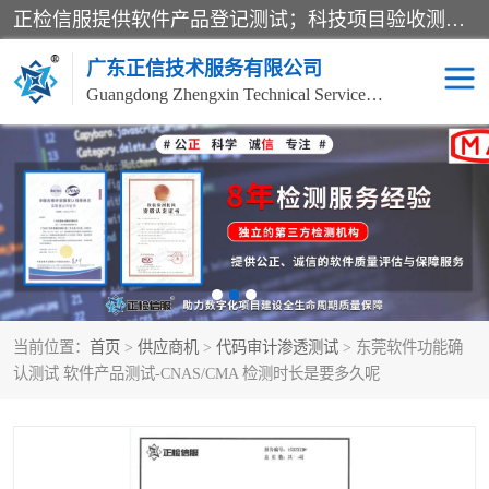
正检信服提供软件产品登记测试；科技项目验收测试；产品确认测试；功能测试；性能测试；安全测试；代码审计测试；漏洞扫描测试；渗透测试；风险评估测试；信息安全等级保护测评；双软认定；实验室建设质量体系建设；软件着作权、软件评测等服务。
广东正信技术服务有限公司
Guangdong Zhengxin Technical Service Co., Ltd
电子政务验收测评
数字信息化验收测评
应用软件系统测试
信息系统漏洞扫描
科技成果鉴定测试
软件产品登记测试
当前位置：
首页
>
供应商机
>
代码审计渗透测试
> 东莞软件功能确
信息安全风险评估
系统性能效率测试
认测试 软件产品测试-CNAS/CMA 检测时长是要多久呢
信息工程项目验收
代码审计渗透测试