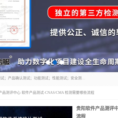
正检信服提供软件产品登记测试；科技项目验收测试；产品确认测试；功能测试；性能测试；安全测试；代码审计测试；漏洞扫描测试；渗透测试；风险评估测试；信息安全等级保护测评；双软认定；实验室建设质量体系建设；软件着作权、软件评测等服务。
产品测评中心 软件产品测试-CNAS/CMA 检测需要哪些流程
贵阳软件产品测评中心
流程