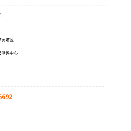
起
市黄埔区
品测评中心
5692