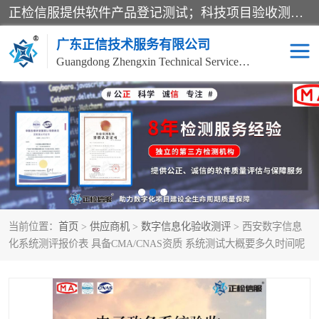
正检信服提供软件产品登记测试；科技项目验收测试；产品确认测试；功能测试；性能测试；安全测试；代码审计测试；漏洞扫描测试；渗透测试；风险评估测试；信息安全等级保护测评；双软认定；实验室建设质量体系建设；软件着作权、软件评测等服务。
广东正信技术服务有限公司
Guangdong Zhengxin Technical Service Co., Ltd
电子政务验收测评
数字信息化验收测评
应用软件系统测试
信息系统漏洞扫描
科技成果鉴定测试
软件产品登记测试
当前位置：
首页
>
供应商机
>
数字信息化验收测评
> 西安数字信息
信息安全风险评估
系统性能效率测试
化系统测评报价表 具备CMA/CNAS资质 系统测试大概要多久时间呢
信息工程项目验收
代码审计渗透测试