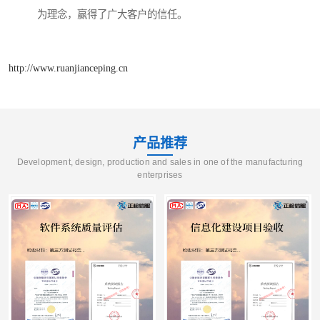
为理念，赢得了广大客户的信任。
http://www.ruanjianceping.cn
产品推荐
Development, design, production and sales in one of the manufacturing
enterprises