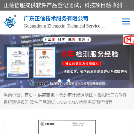
正检信服提供软件产品登记测试；科技项目验收测试；产品确认测试；功能测试；性能测试；安全测试；代码审计测试；漏洞扫描测试；渗透测试；风险评估测试；信息安全等级保护测评；双软认定；实验室建设质量体系建设；软件着作权、软件评测等服务。
广东正信技术服务有限公司
Guangdong Zhengxin Technical Service Co., Ltd
电子政务验收测评
数字信息化验收测评
应用软件系统测试
信息系统漏洞扫描
科技成果鉴定测试
软件产品登记测试
当前位置：
首页
>
供应商机
>
代码审计渗透测试
> 揭阳第三方软件
信息安全风险评估
系统性能效率测试
系统测评报告 软件产品测试-CNAS/CMA 检测需要哪些流程
信息工程项目验收
代码审计渗透测试