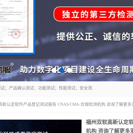
正检信服提供软件产品登记测试；科技项目验收测试；产品确认测试；功能测试；性能测试；安全测试；代码审计测试；漏洞扫描测试；渗透测试；风险评估测试；信息安全等级保护测评；双软认定；实验室建设质量体系建设；软件着作权、软件评测等服务。
高新认定软件产品登记测试报告 CNAS/CMA-合规检测机构 咨询了解更
福州双软高新认定软件
机构 咨询了解更多