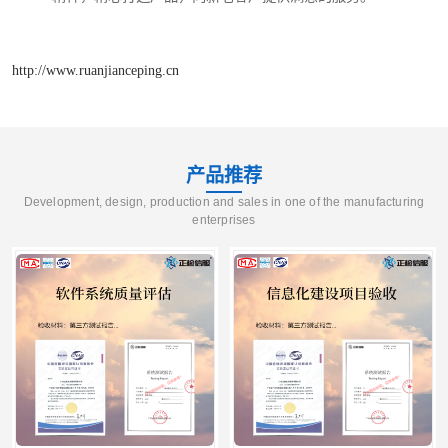
http://www.ruanjianceping.cn
产品推荐
Development, design, production and sales in one of the manufacturing
enterprises