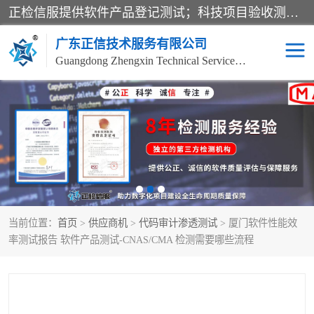
正检信服提供软件产品登记测试；科技项目验收测试；产品确认测试；功能测试；性能测试；安全测试；代码审计测试；漏洞扫描测试；渗透测试；风险评估测试；信息安全等级保护测评；双软认定；实验室建设质量体系建设；软件着作权、软件评测等服务。
广东正信技术服务有限公司
Guangdong Zhengxin Technical Service Co., Ltd
电子政务验收测评
数字信息化验收测评
应用软件系统测试
信息系统漏洞扫描
科技成果鉴定测试
软件产品登记测试
当前位置：
首页
>
供应商机
>
代码审计渗透测试
> 厦门软件性能效
信息安全风险评估
系统性能效率测试
率测试报告 软件产品测试-CNAS/CMA 检测需要哪些流程
信息工程项目验收
代码审计渗透测试