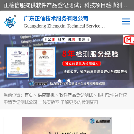
正检信服提供软件产品登记测试；科技项目验收测试；产品确认测试；功能测试；性能测试；安全测试；代码审计测试；漏洞扫描测试；渗透测试；风险评估测试；信息安全等级保护测评；双软认定；实验室建设质量体系建设；软件着作权、软件评测等服务。
广东正信技术服务有限公司
Guangdong Zhengxin Technical Service Co., Ltd
电子政务验收测评
数字信息化验收测评
应用软件系统测试
信息系统漏洞扫描
科技成果鉴定测试
软件产品登记测试
当前位置：
首页
>
供应商机
>
软件产品登记测试
> 银川软件著作权
信息安全风险评估
系统性能效率测试
申请登记测试公司 一线实验室 了解更多的检测资料
信息工程项目验收
代码审计渗透测试