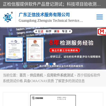
正检信服提供软件产品登记测试；科技项目验收测试；产品确认测试；功能测试；性能测试；安全测试；代码审计测试；漏洞扫描测试；渗透测试；风险评估测试；信息安全等级保护测评；双软认定；实验室建设质量体系建设；软件着作权、软件评测等服务。
广东正信技术服务有限公司
Guangdong Zhengxin Technical Service Co., Ltd
电子政务验收测评
数字信息化验收测评
应用软件系统测试
信息系统漏洞扫描
科技成果鉴定测试
软件产品登记测试
当前位置：
首页
>
供应商机
>
应用软件系统测试
> 西宁招投标软件
信息安全风险评估
系统性能效率测试
系统测试价格 具备CMA/CNAS资质 了解更多的测试信息
信息工程项目验收
代码审计渗透测试