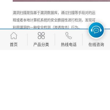
漏洞扫描是指基于漏洞数据库，通过扫描等手段对的远
程或者本地计算机系统的安全脆弱性进行检测，发现可
利用漏洞的一种安全检测（渗透攻击）行为。
我们公司坚持“团结拼搏、锐意进取、严谨求实、艰苦奋
斗”的企业作风，不断开拓创新，依靠雄厚的实力、科学
首页
产品分类
热线电话
在线咨询
的管理和服务，坚持“诚信求实、服务社会、信誉、用户
至上”的企业宗旨。
http://www.ruanjianceping.cn
产品推荐
Development, design, production and sales in one of the manufacturing