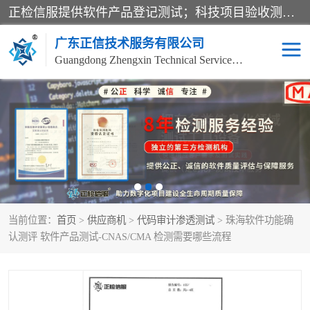
正检信服提供软件产品登记测试；科技项目验收测试；产品确认测试；功能测试；性能测试；安全测试；代码审计测试；漏洞扫描测试；渗透测试；风险评估测试；信息安全等级保护测评；双软认定；实验室建设质量体系建设；软件着作权、软件评测等服务。
广东正信技术服务有限公司
Guangdong Zhengxin Technical Service Co., Ltd
电子政务验收测评
数字信息化验收测评
应用软件系统测试
信息系统漏洞扫描
科技成果鉴定测试
软件产品登记测试
当前位置：
首页
>
供应商机
>
代码审计渗透测试
> 珠海软件功能确
信息安全风险评估
系统性能效率测试
认测评 软件产品测试-CNAS/CMA 检测需要哪些流程
信息工程项目验收
代码审计渗透测试