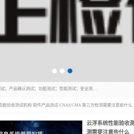
正检信服提供软件产品登记测试；科技项目验收测试；产品确认测试；功能测试；性能测试；安全测试；代码审计测试；漏洞扫描测试；渗透测试；风险评估测试；信息安全等级保护测评；双软认定；实验室建设质量体系建设；软件着作权、软件评测等服务。
性能验收测试机构 软件产品测试-CNAS/CMA 第三方检测需要注意些什么
云浮系统性能验收测试
测需要注意些什么