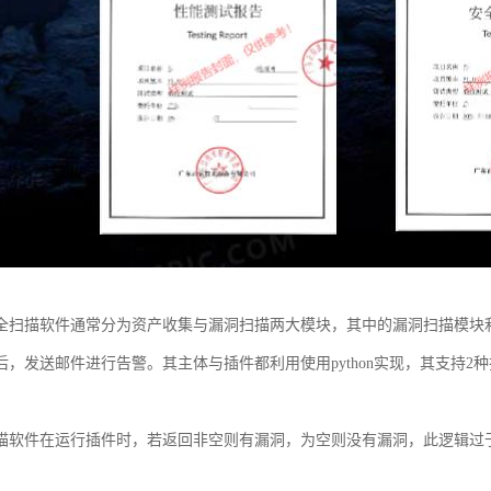
全扫描软件通常分为资产收集与漏洞扫描两大模块，其中的漏洞扫描模块
后，发送邮件进行告警。其主体与插件都利用使用python实现，其支持2
描软件在运行插件时，若返回非空则有漏洞，为空则没有漏洞，此逻辑过