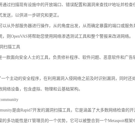
将通过扫描现有设施中的开放端口、错误配置和漏洞来查找IP地址并检查
式发送，以供进一步研究和更正。
AS也可以从外部服务器进行操作，从的角度出发，从而确定暴露的端口或服
统，则OpenVAS将帮助您使用网络渗透测试工具和整个警报来改进网络。
s漏洞扫描工具
sional是一款面向安全人士的工具，负责修补程序、软件问题、恶意软件
s提供了一个主动的安全程序，在利用漏洞入侵网络之前及时识别漏洞，同时还
数网络设备，包含虚拟、物理和云基础架构。
community
e community是由Rapid7开发的漏洞扫描工具，它是涵盖了大多数网络检查
案的多功能性是IT管理员的一个优势，它可以被整合到一个Metaspoit