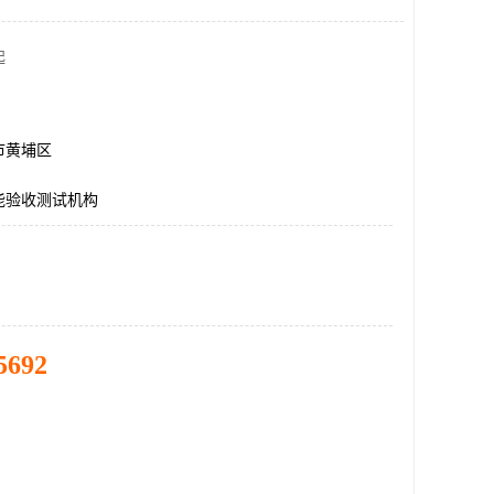
起
市黄埔区
能验收测试机构
5692