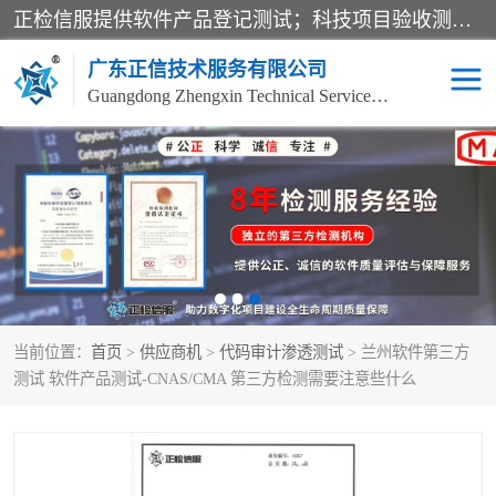
正检信服提供软件产品登记测试；科技项目验收测试；产品确认测试；功能测试；性能测试；安全测试；代码审计测试；漏洞扫描测试；渗透测试；风险评估测试；信息安全等级保护测评；双软认定；实验室建设质量体系建设；软件着作权、软件评测等服务。
广东正信技术服务有限公司
Guangdong Zhengxin Technical Service Co., Ltd
电子政务验收测评
数字信息化验收测评
应用软件系统测试
信息系统漏洞扫描
科技成果鉴定测试
软件产品登记测试
当前位置：
首页
>
供应商机
>
代码审计渗透测试
> 兰州软件第三方
信息安全风险评估
系统性能效率测试
测试 软件产品测试-CNAS/CMA 第三方检测需要注意些什么
信息工程项目验收
代码审计渗透测试