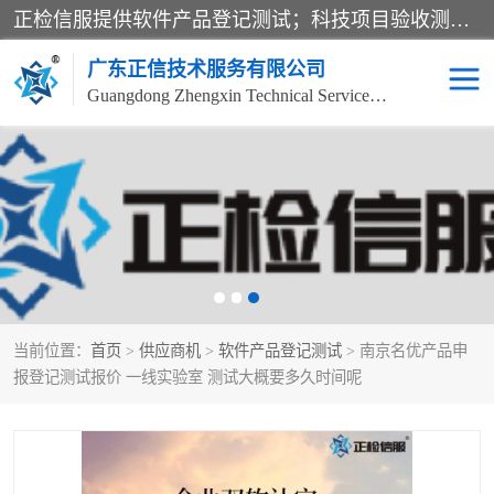
正检信服提供软件产品登记测试；科技项目验收测试；产品确认测试；功能测试；性能测试；安全测试；代码审计测试；漏洞扫描测试；渗透测试；风险评估测试；信息安全等级保护测评；双软认定；实验室建设质量体系建设；软件着作权、软件评测等服务。
广东正信技术服务有限公司
Guangdong Zhengxin Technical Service Co., Ltd
电子政务验收测评
数字信息化验收测评
应用软件系统测试
信息系统漏洞扫描
科技成果鉴定测试
软件产品登记测试
当前位置：
首页
>
供应商机
>
软件产品登记测试
> 南京名优产品申
信息安全风险评估
系统性能效率测试
报登记测试报价 一线实验室 测试大概要多久时间呢
信息工程项目验收
代码审计渗透测试