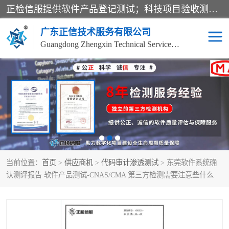
正检信服提供软件产品登记测试；科技项目验收测试；产品确认测试；功能测试；性能测试；安全测试；代码审计测试；漏洞扫描测试；渗透测试；风险评估测试；信息安全等级保护测评；双软认定；实验室建设质量体系建设；软件着作权、软件评测等服务。
广东正信技术服务有限公司
Guangdong Zhengxin Technical Service Co., Ltd
电子政务验收测评
数字信息化验收测评
应用软件系统测试
信息系统漏洞扫描
科技成果鉴定测试
软件产品登记测试
当前位置：
首页
>
供应商机
>
代码审计渗透测试
> 东莞软件系统确
信息安全风险评估
系统性能效率测试
认测评报告 软件产品测试-CNAS/CMA 第三方检测需要注意些什么
信息工程项目验收
代码审计渗透测试