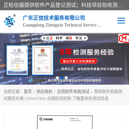
正检信服提供软件产品登记测试；科技项目验收测试；产品确认测试；功能测试；性能测试；安全测试；代码审计测试；漏洞扫描测试；渗透测试；风险评估测试；信息安全等级保护测评；双软认定；实验室建设质量体系建设；软件着作权、软件评测等服务。
广东正信技术服务有限公司
Guangdong Zhengxin Technical Service Co., Ltd
电子政务验收测评
数字信息化验收测评
应用软件系统测试
信息系统漏洞扫描
科技成果鉴定测试
软件产品登记测试
当前位置：
首页
>
供应商机
>
应用软件系统测试
> 贵阳软件系统测
信息安全风险评估
系统性能效率测试
试报告价格 CNAS/CMA-合规检测机构 了解更多的测试信息
信息工程项目验收
代码审计渗透测试