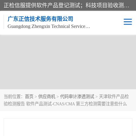
正检信服提供软件产品登记测试；科技项目验收测试；产品确认测试；功能测试；性能测试；安全测试；代码审计测试；漏洞扫描测试；渗透测试；风险评估测试；信息安全等级保护测评；双软认定；实验室建设质量体系建设；软件着作权、软件评测等服务。
广东正信技术服务有限公司
Guangdong Zhengxin Technical Service Co., Ltd
当前位置：
首页
>
供应商机
>
代码审计渗透测试
> 天津软件产品检
验检测报告 软件产品测试-CNAS/CMA 第三方检测需要注意些什么