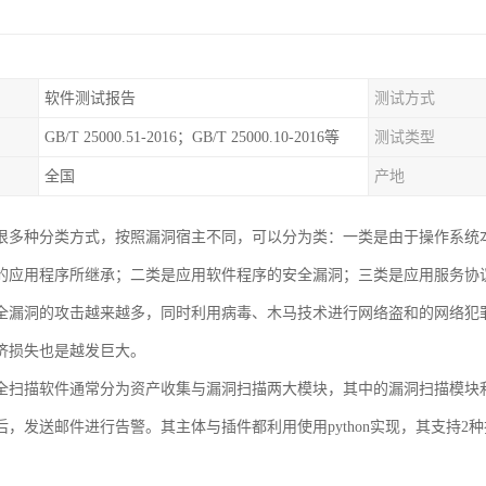
软件测试报告
测试方式
GB/T 25000.51-2016；GB/T 25000.10-2016等
测试类型
全国
产地
很多种分类方式，按照漏洞宿主不同，可以分为类：一类是由于操作系统
的应用程序所继承；二类是应用软件程序的安全漏洞；三类是应用服务协
全漏洞的攻击越来越多，同时利用病毒、木马技术进行网络盗和的网络犯
济损失也是越发巨大。
全扫描软件通常分为资产收集与漏洞扫描两大模块，其中的漏洞扫描模块
后，发送邮件进行告警。其主体与插件都利用使用python实现，其支持2