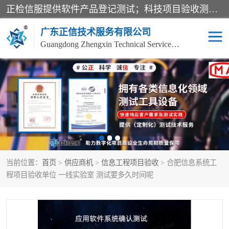
正检信服提供软件产品登记测试；科技项目验收测试；产品确认测试；功能测试；性能测试；安全测试；代码审计测试；漏洞扫描测试；渗透测试；风险评估测试；信息安全等级保护测评；双软认定；实验室建设质量体系建设；软件着作权、软件评测等服务。
广东正信技术服务有限公司
Guangdong Zhengxin Technical Service Co., Ltd
电子政务验收测评
数字信息化验收测评
应用软件系统测试
信息系统漏洞扫描
科技成果鉴定测试
软件产品登记测试
当前位置：
首页
>
供应商机
>
信息工程项目验收
> 合肥信息系统工
信息安全风险评估
系统性能效率测试
程项目验收单位 一线实验室 测试要多久时间呢
信息工程项目验收
代码审计渗透测试