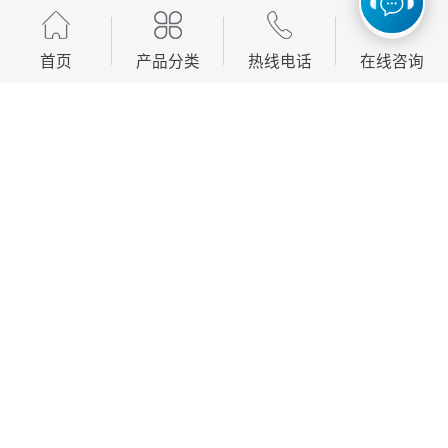
服务范围
全国
产地
广州
首页
产品分类
热线电话
在线咨询
信息化项目验收办理流程：
1、 初步验收：项目执行单位根据签订的合同和相关建
设标准规范进行初步验收。
2、竣工验收申请：各单位完成初步验收后，下载《校园
信息化项目验收申请表》，按要求填写内容，并由本单
位负责人签字盖章后提交信网处。
3、 竣工验收审批：由信网处统一组织竣工验收，信网
处根据验收结果进行审批，并将结果反馈申请单位，通
过验收的单位可进行资产入库等工作。
信息系统项目验收以什么为依据？
信息系统项目验收以前期规划和招标需求为依据
建设单位依照项目前期规划和招标需求，根据软件说明