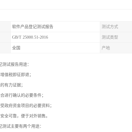
软件产品登记测试报告
测试方式
GB/T 25000.51-2016
测试类型
全国
产地
记测试报告用途：
品增值税即征即退；
证的有力证据；
整合进行确认的必要条件；
接受政府资金项目的必要资料；
品安全可靠，便于对外销售。
记测试主要有两个用途：