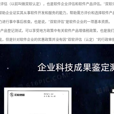
软评估（以前叫做双软认定），也是软件企业评估和软件产品评估。“双软
帮助企业证实其从事软件开发和服务的能力，帮助需方评价和选择软件产
力进行事中事后核查。也是说，“双软评估”是软件企业的一项基本资质。
件产品登记测试，可以享受地方政策中有关软件产品增值税政策，也是我
批，但是针对软件企业的优惠政策并没有因“双软评估（认定）”的行政审