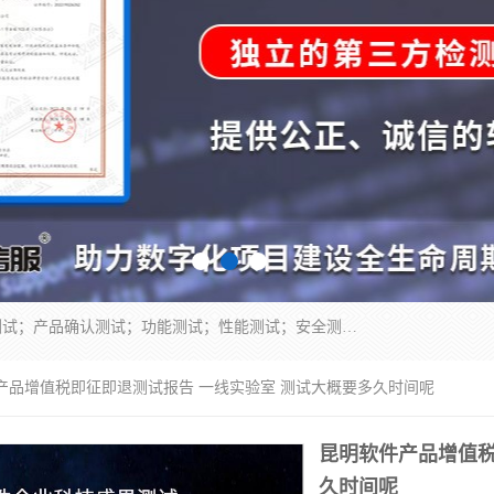
正检信服提供软件产品登记测试；科技项目验收测试；产品确认测试；功能测试；性能测试；安全测试；代码审计测试；漏洞扫描测试；渗透测试；风险评估测试；信息安全等级保护测评；双软认定；实验室建设质量体系建设；软件着作权、软件评测等服务。
件产品增值税即征即退测试报告 一线实验室 测试大概要多久时间呢
昆明软件产品增值税
久时间呢