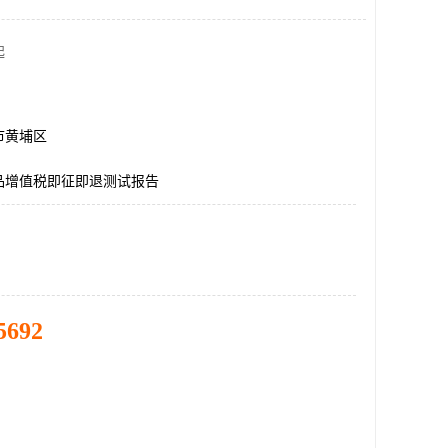
起
市黄埔区
品增值税即征即退测试报告
5692