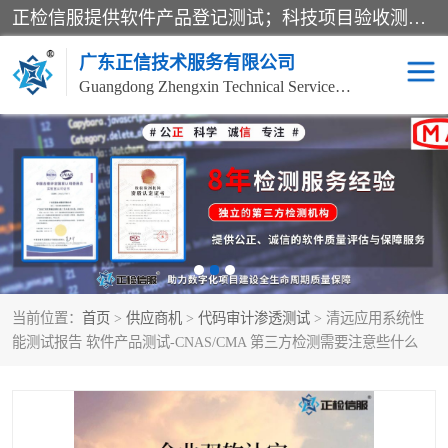
正检信服提供软件产品登记测试；科技项目验收测试；产品确认测试；功能测试；性能测试；安全测试；代码审计测试；漏洞扫描测试；渗透测试；风险评估测试；信息安全等级保护测评；双软认定；实验室建设质量体系建设；软件着作权、软件评测等服务。
广东正信技术服务有限公司
Guangdong Zhengxin Technical Service Co., Ltd
电子政务验收测评
数字信息化验收测评
应用软件系统测试
信息系统漏洞扫描
科技成果鉴定测试
软件产品登记测试
当前位置：
首页
>
供应商机
>
代码审计渗透测试
> 清远应用系统性
信息安全风险评估
系统性能效率测试
能测试报告 软件产品测试-CNAS/CMA 第三方检测需要注意些什么
信息工程项目验收
代码审计渗透测试