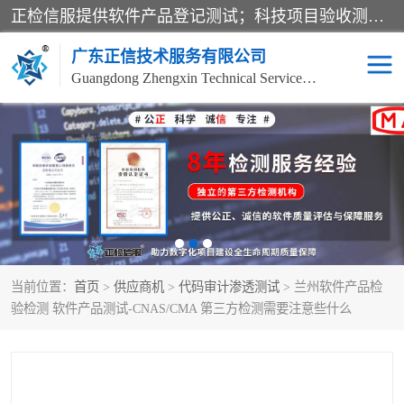
正检信服提供软件产品登记测试；科技项目验收测试；产品确认测试；功能测试；性能测试；安全测试；代码审计测试；漏洞扫描测试；渗透测试；风险评估测试；信息安全等级保护测评；双软认定；实验室建设质量体系建设；软件着作权、软件评测等服务。
广东正信技术服务有限公司
Guangdong Zhengxin Technical Service Co., Ltd
电子政务验收测评
数字信息化验收测评
应用软件系统测试
信息系统漏洞扫描
科技成果鉴定测试
软件产品登记测试
当前位置：
首页
>
供应商机
>
代码审计渗透测试
> 兰州软件产品检
信息安全风险评估
系统性能效率测试
验检测 软件产品测试-CNAS/CMA 第三方检测需要注意些什么
信息工程项目验收
代码审计渗透测试