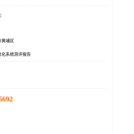
起
市黄埔区
息化系统测评报告
5692