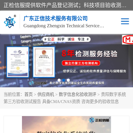
正检信服提供软件产品登记测试；科技项目验收测试；产品确认测试；功能测试；性能测试；安全测试；代码审计测试；漏洞扫描测试；渗透测试；风险评估测试；信息安全等级保护测评；双软认定；实验室建设质量体系建设；软件着作权、软件评测等服务。
广东正信技术服务有限公司
Guangdong Zhengxin Technical Service Co., Ltd
电子政务验收测评
数字信息化验收测评
应用软件系统测试
信息系统漏洞扫描
科技成果鉴定测试
软件产品登记测试
当前位置：
首页
>
供应商机
>
数字信息化验收测评
> 贵阳数字系统
信息安全风险评估
系统性能效率测试
第三方验收测试报告 具备CMA/CNAS资质 咨询更多的验收信息
信息工程项目验收
代码审计渗透测试