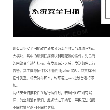
现有网络安全扫描软件通常分为资产收集与漏洞扫描两
大模块，其中的漏洞扫描模块利用配置的插件，对已有
的网络资产进行扫描，在发现漏洞之后，发送邮件进行
告警。其主体与插件都利用使用python实现，其支持2种
插件类型、标示符与脚本，均可通过web控制台进行添
加。
网络安全扫描软件在运行插件时，若返回非空则有漏
洞，为空则没有漏洞，此逻辑过于简陋，导致无法根据
不同的情况返回不同的信息。