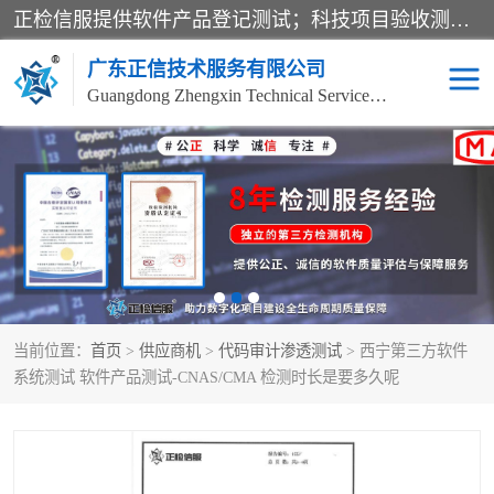
正检信服提供软件产品登记测试；科技项目验收测试；产品确认测试；功能测试；性能测试；安全测试；代码审计测试；漏洞扫描测试；渗透测试；风险评估测试；信息安全等级保护测评；双软认定；实验室建设质量体系建设；软件着作权、软件评测等服务。
广东正信技术服务有限公司
Guangdong Zhengxin Technical Service Co., Ltd
电子政务验收测评
数字信息化验收测评
应用软件系统测试
信息系统漏洞扫描
科技成果鉴定测试
软件产品登记测试
当前位置：
首页
>
供应商机
>
代码审计渗透测试
> 西宁第三方软件
信息安全风险评估
系统性能效率测试
系统测试 软件产品测试-CNAS/CMA 检测时长是要多久呢
信息工程项目验收
代码审计渗透测试