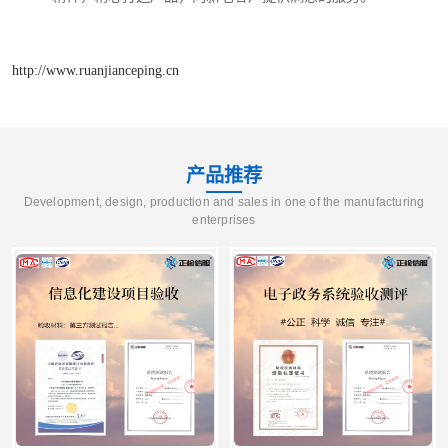
http://www.ruanjianceping.cn
产品推荐
Development, design, production and sales in one of the manufacturing
enterprises