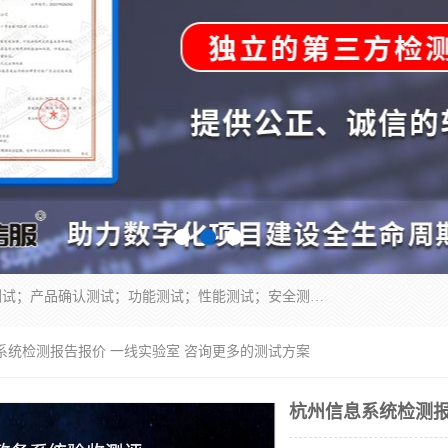
正检信服提供软件产品登记测试；科技项目验收测试；产品确认测试；功能测试；性能测试；安全测试；代码审计测试；漏洞扫描测试；渗透测试；风险评估测试；信息安全等级保护测评；双软认定；实验室建设质量体系建设；软件着作权、软件评测等服务。
系统检测报告报价 一线实验室 咨询更多的测试方案
杭州信息系统检测报