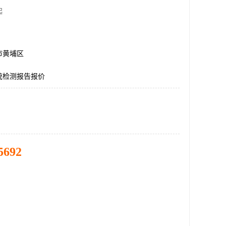
起
市黄埔区
统检测报告报价
5692