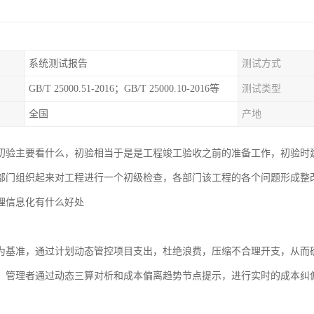
系统测试报告
测试方式
GB/T 25000.51-2016；GB/T 25000.10-2016等
测试类型
全国
产地
初验主要看什么，初验相当于是是工程竣工验收之前的准备工作，初验时
部门组织起来对工程进行一个初级检查，各部门该工程的各个问题形成整
理信息化有什么好处
制
为基准，通过计划动态管控项目支出，杜绝浪费，压缩不合理开支，从而
，管理者通过动态三算对析和成本偏离趋势节点提示，进行实时的成本纠
制