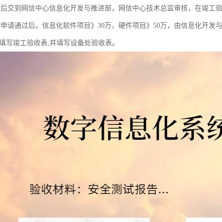
、2后交到网信中心信息化开发与推进部，网信中心技术总监审核，在竣工
收申请通过后，信息化软件项目》30万，硬件项目》50万，由信息化开发
要填写竣工验收表,并填写设备处验收表。