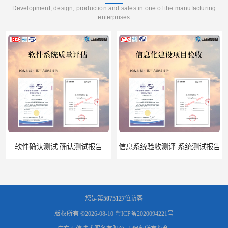
Development, design, production and sales in one of the manufacturing
enterprises
认测试报告
信息系统验收测评 系统测试报告
您是第
5075127
位访客
版权所有 ©2026-08-10
粤ICP备2020094221号