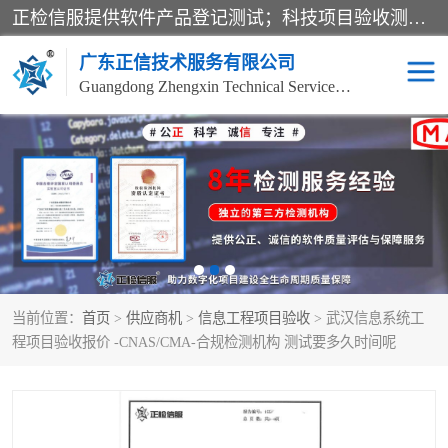
正检信服提供软件产品登记测试；科技项目验收测试；产品确认测试；功能测试；性能测试；安全测试；代码审计测试；漏洞扫描测试；渗透测试；风险评估测试；信息安全等级保护测评；双软认定；实验室建设质量体系建设；软件着作权、软件评测等服务。
广东正信技术服务有限公司
Guangdong Zhengxin Technical Service Co., Ltd
电子政务验收测评
数字信息化验收测评
应用软件系统测试
信息系统漏洞扫描
科技成果鉴定测试
软件产品登记测试
当前位置：
首页
>
供应商机
>
信息工程项目验收
> 武汉信息系统工
信息安全风险评估
系统性能效率测试
程项目验收报价 -CNAS/CMA-合规检测机构 测试要多久时间呢
信息工程项目验收
代码审计渗透测试