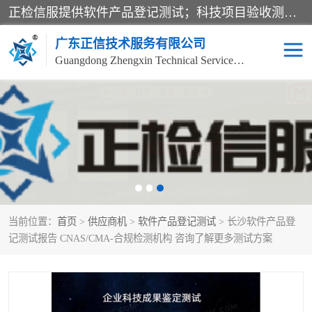
正检信服提供软件产品登记测试；科技项目验收测试；产品确认测试；功能测试；性能测试；安全测试；代码审计测试；漏洞扫描测试；渗透测试；风险评估测试；信息安全等级保护测评；双软认定；实验室建设质量体系建设；软件着作权、软件评测等服务。
广东正信技术服务有限公司
Guangdong Zhengxin Technical Service Co., Ltd
电子政务验收测评
数字信息化验收测评
应用软件系统测试
信息系统漏洞扫描
科技成果鉴定测试
软件产品登记测试
当前位置：
首页
>
供应商机
>
软件产品登记测试
> 长沙软件产品登
信息安全风险评估
系统性能效率测试
记测试报告 CNAS/CMA-合规检测机构 咨询了解更多测试方案
信息工程项目验收
代码审计渗透测试