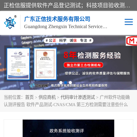
正检信服提供软件产品登记测试；科技项目验收测试；产品确认测试；功能测试；性能测试；安全测试；代码审计测试；漏洞扫描测试；渗透测试；风险评估测试；信息安全等级保护测评；双软认定；实验室建设质量体系建设；软件着作权、软件评测等服务。
广东正信技术服务有限公司
Guangdong Zhengxin Technical Service Co., Ltd
电子政务验收测评
数字信息化验收测评
应用软件系统测试
信息系统漏洞扫描
科技成果鉴定测试
软件产品登记测试
当前位置：
首页
>
供应商机
>
代码审计渗透测试
> 广州软件功能确
信息安全风险评估
系统性能效率测试
认测评报告 软件产品测试-CNAS/CMA 第三方检测需要注意些什么
信息工程项目验收
代码审计渗透测试