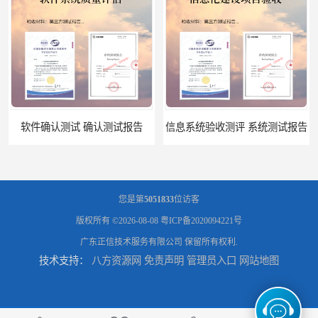
告
信息系统验收测评 系统测试报告
您是第
5051833
位访客
版权所有 ©2026-08-08
粤ICP备2020094221号
广东正信技术服务有限公司
保留所有权利.
技术支持：
八方资源网
免责声明
管理员入口
网站地图
政务系统验收测试 软件测试报告
软件系统验收测试？软件验收测评的标准及政策依据？软件验收测评服务内容？