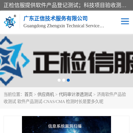
正检信服提供软件产品登记测试；科技项目验收测试；产品确认测试；功能测试；性能测试；安全测试；代码审计测试；漏洞扫描测试；渗透测试；风险评估测试；信息安全等级保护测评；双软认定；实验室建设质量体系建设；软件着作权、软件评测等服务。
广东正信技术服务有限公司
Guangdong Zhengxin Technical Service Co., Ltd
电子政务验收测评
数字信息化验收测评
应用软件系统测试
信息系统漏洞扫描
科技成果鉴定测试
软件产品登记测试
当前位置：
首页
>
供应商机
>
代码审计渗透测试
> 济南软件产品验
信息安全风险评估
系统性能效率测试
收测试 软件产品测试-CNAS/CMA 检测时长是要多久呢
信息工程项目验收
代码审计渗透测试