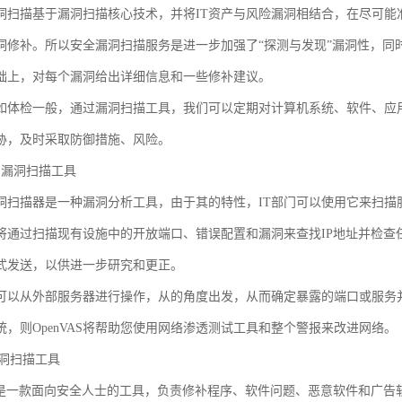
洞扫描基于漏洞扫描核心技术，并将IT资产与风险漏洞相结合，在尽可能
洞修补。所以安全漏洞扫描服务是进一步加强了“探测与发现”漏洞性，同时
础上，对每个漏洞给出详细信息和一些修补建议。
如体检一般，通过漏洞扫描工具，我们可以定期对计算机系统、软件、应
胁，及时采取防御措施、风险。
AS漏洞扫描工具
AS漏洞扫描器是一种漏洞分析工具，由于其的特性，IT部门可以使用它来扫
将通过扫描现有设施中的开放端口、错误配置和漏洞来查找IP地址并检查
式发送，以供进一步研究和更正。
AS也可以从外部服务器进行操作，从的角度出发，从而确定暴露的端口或服
统，则OpenVAS将帮助您使用网络渗透测试工具和整个警报来改进网络。
s漏洞扫描工具
sional是一款面向安全人士的工具，负责修补程序、软件问题、恶意软件