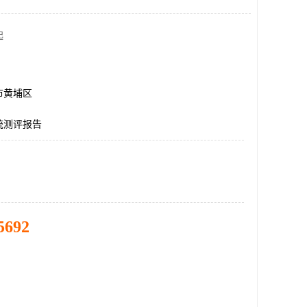
起
市黄埔区
统测评报告
5692