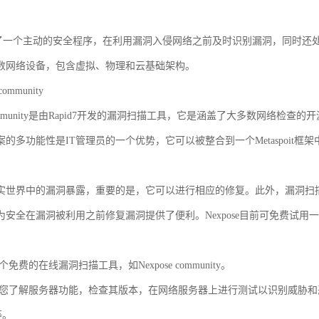
s提供了一个主动的安全程序，在利用漏洞入侵网络之前及时识别漏洞，同时还
数网络设备，包含虚拟、物理和云基础架构。
community
e community是由Rapid7开发的漏洞扫描工具，它是涵盖了大多数网络检查
案的多功能性是IT管理员的一个优势，它可以被整合到一个Metaspoit
实世界中的漏洞暴露，重要的是，它可以进行相应的修复。此外，漏洞扫描程
为安全在漏洞被利用之前修复漏洞提供了便利。Nexpose目前可免费试用
一个免费的在线漏洞扫描工具，如Nexpose community。
可帮助您了解服务器功能，检查其版本，在网络服务器上进行测试以识别威胁和恶
p等。