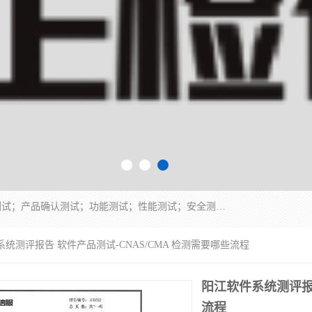
正检信服提供软件产品登记测试；科技项目验收测试；产品确认测试；功能测试；性能测试；安全测试；代码审计测试；漏洞扫描测试；渗透测试；风险评估测试；信息安全等级保护测评；双软认定；实验室建设质量体系建设；软件着作权、软件评测等服务。
系统测评报告 软件产品测试-CNAS/CMA 检测需要哪些流程
阳江软件系统测评报告
流程