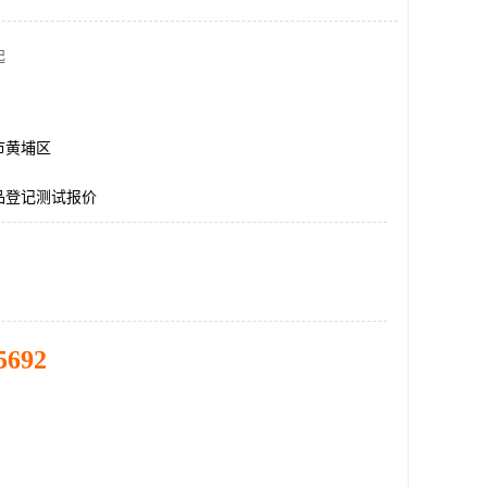
起
市黄埔区
品登记测试报价
5692