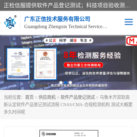
正检信服提供软件产品登记测试；科技项目验收测试；产品确认测试；功能测试；性能测试；安全测试；代码审计测试；漏洞扫描测试；渗透测试；风险评估测试；信息安全等级保护测评；双软认定；实验室建设质量体系建设；软件着作权、软件评测等服务。
广东正信技术服务有限公司
Guangdong Zhengxin Technical Service Co., Ltd
电子政务验收测评
数字信息化验收测评
应用软件系统测试
信息系统漏洞扫描
科技成果鉴定测试
软件产品登记测试
当前位置：
首页
>
供应商机
>
软件产品登记测试
> 乌鲁木齐双软高
信息安全风险评估
系统性能效率测试
新认定软件产品登记测试流程 CNAS/CMA-合规检测机构 测试大概要
多久时间呢
信息工程项目验收
代码审计渗透测试