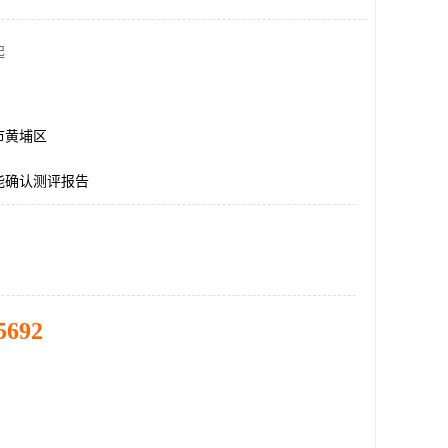
起
市黄埔区
能确认测评报告
5692