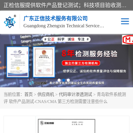
正检信服提供软件产品登记测试；科技项目验收测试；产品确认测试；功能测试；性能测试；安全测试；代码审计测试；漏洞扫描测试；渗透测试；风险评估测试；信息安全等级保护测评；双软认定；实验室建设质量体系建设；软件着作权、软件评测等服务。
广东正信技术服务有限公司
Guangdong Zhengxin Technical Service Co., Ltd
电子政务验收测评
数字信息化验收测评
应用软件系统测试
信息系统漏洞扫描
科技成果鉴定测试
软件产品登记测试
当前位置：
首页
>
供应商机
>
代码审计渗透测试
> 青岛软件系统测
信息安全风险评估
系统性能效率测试
评 软件产品测试-CNAS/CMA 第三方检测需要注意些什么
信息工程项目验收
代码审计渗透测试