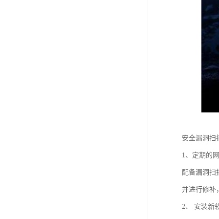
安全漏洞扫
1、定期的
配备漏洞扫
并进行修补
2、 安装