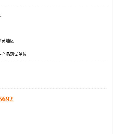
起
市黄埔区
件产品测试单位
5692