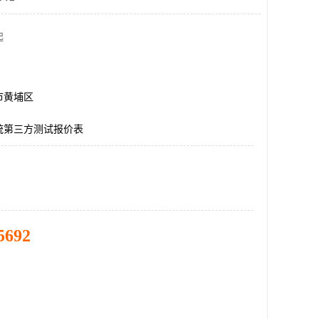
起
市黄埔区
统第三方测试报价表
5692