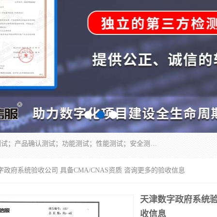
正检信服提供软件产品登记测试；科技项目验收测试；产品确认测试；功能测试；性能测试；安全测试；代码审计测试；漏洞扫描测试；渗透测试；风险评估测试；信息安全等级保护测评；双软认定；实验室建设质量体系建设；软件着作权、软件评测等服务。
字政府系统验收公司 具备CMA/CNAS资质 咨询更多的验收信息
天津数字政府系统验收
收信息