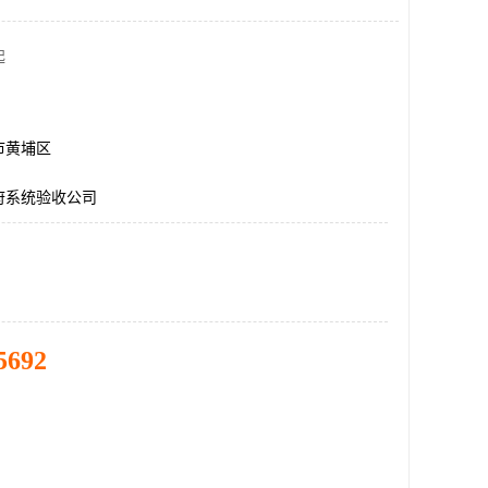
起
市黄埔区
府系统验收公司
5692