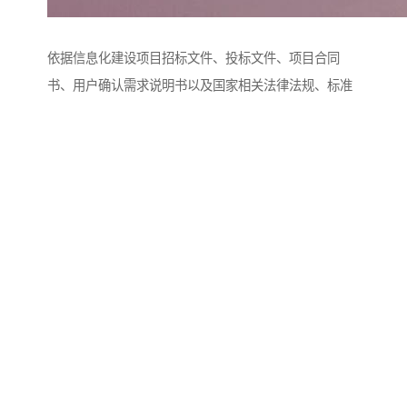
依据信息化建设项目招标文件、投标文件、项目合同
书、用户确认需求说明书以及国家相关法律法规、标准
和行业规范等对信息化建设系统的功能性、易用性、可
靠性、可维护性、效率等特性进行严格的测试，为信息
化建设系统进行验收提供依据，对测试中发现的缺陷和
不足，提供修改意见，完善项目建设内容。
对未通过信息化测试的项目，在信息化承建单位修改后
再次对系统进行重新测试工作，以验证原来存在的问题
已修改，同时确认所做的修改没有引入新的缺陷和不
足。
文档审核文档审核
对信息化工程建设项目中的相关文档（招标文件、投标
文件、需求说明书、概要设计、详细设计等）进行审