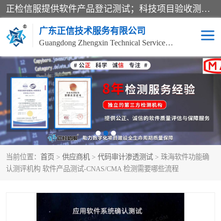
正检信服提供软件产品登记测试；科技项目验收测试；产品确认测试；功能测试；性能测试；安全测试；代码审计测试；漏洞扫描测试；渗透测试；风险评估测试；信息安全等级保护测评；双软认定；实验室建设质量体系建设；软件着作权、软件评测等服务。
广东正信技术服务有限公司
Guangdong Zhengxin Technical Service Co., Ltd
电子政务验收测评
数字信息化验收测评
应用软件系统测试
信息系统漏洞扫描
科技成果鉴定测试
软件产品登记测试
当前位置：
首页
>
供应商机
>
代码审计渗透测试
> 珠海软件功能确
信息安全风险评估
系统性能效率测试
认测评机构 软件产品测试-CNAS/CMA 检测需要哪些流程
信息工程项目验收
代码审计渗透测试