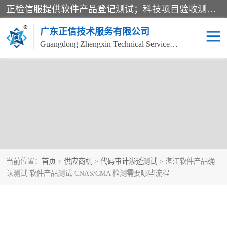
正检信服提供软件产品登记测试；科技项目验收测试；产品确认测试；功能测试；性能测试；安全测试；代码审计测试；漏洞扫描测试；渗透测试；风险评估测试；信息安全等级保护测评；双软认定；实验室建设质量体系建设；软件着作权、软件评测等服务。
广东正信技术服务有限公司
Guangdong Zhengxin Technical Service Co., Ltd
当前位置：
首页
>
供应商机
>
代码审计渗透测试
> 湛江软件产品确
认测试 软件产品测试-CNAS/CMA 检测需要哪些流程